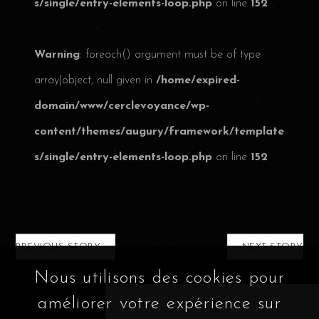
s/single/entry-elements-loop.php
on line
152
Warning
: foreach() argument must be of type
array|object, null given in
/home/expired-
domain/www/cerclevoyance/wp-
content/themes/augury/framework/template
s/single/entry-elements-loop.php
on line
152
PREVIOUS STORY
NEXT STORY
Nous utilisons des cookies pour
améliorer votre expérience sur
Related Article