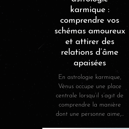
karmique :
comprendre vos
schémas amoureux
et attirer des
relations d’âme
apaisées
En astrologie karmique,
Vénus occupe une place
centrale lorsqu’il s’agit de
comprendre la manière
dont une personne aime,...