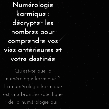
Numérologie
karmique :
décrypter les
nombres pour
comprendre vos
vies antérieures et
votre destinée
Qu’est-ce que la
numérologie karmique ?
La numérologie karmique
est une branche spécifique
de la numérologie qui