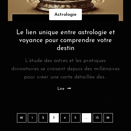
Astrologie
Le lien unique entre astrologie et
voyance pour comprendre votre
destin
L’étude des astres et les pratiques
divinatoires se croisent depuis des millénaires
pour créer une carte détaillée des...
Lire
1
2
3
4
5
…
15