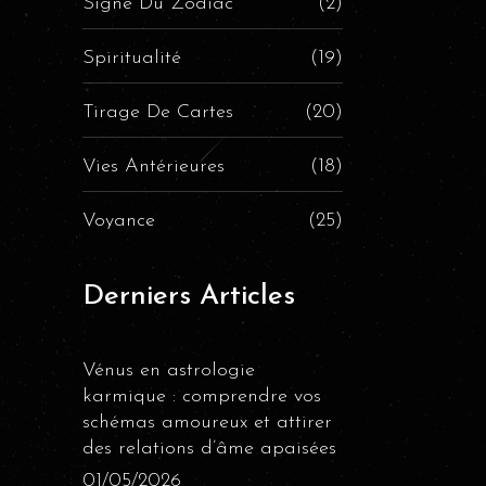
Signe Du Zodiac
(2)
Spiritualité
(19)
Tirage De Cartes
(20)
Vies Antérieures
(18)
Voyance
(25)
Derniers Articles
Vénus en astrologie
karmique : comprendre vos
schémas amoureux et attirer
des relations d’âme apaisées
01/05/2026